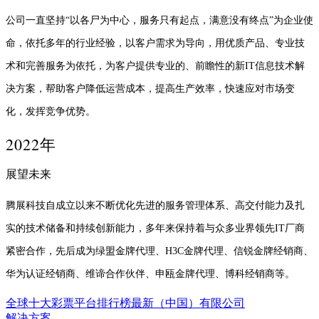
公司一直坚持“以各尸为中心，服务只有起点，满意没有终点”为企业使
命，依托多年的行业经验，以客户需求为导向，用优质产品、专业技
术和完善服务为依托，为客户提供专业的、前瞻性的新IT信息技术解
决方案，帮助客户降低运营成本，提高生产效率，快速应对市场变
化，发挥竞争优势。
2022年
展望未来
腾展科技自成立以来不断优化先进的服务管理体系、高交付能力及扎
实的技术储备和持续创新能力，多年来保持着与众多业界领先IT厂商
紧密合作，先后成为绿盟金牌代理、H3C金牌代理、信锐金牌经销商、
华为认证经销商、维谛合作伙伴、申瓯金牌代理、博科经销商等。
全球十大彩票平台排行榜最新（中国）有限公司
解决方案