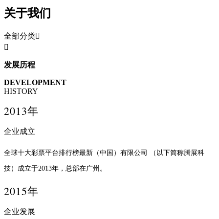
关于我们
全部分类


发展历程
DEVELOPMENT
HISTORY
2013年
企业成立
全球十大彩票平台排行榜最新（中国）有限公司 （以下简称腾展科
技）成立于2013年，总部在广州。
2015年
企业发展