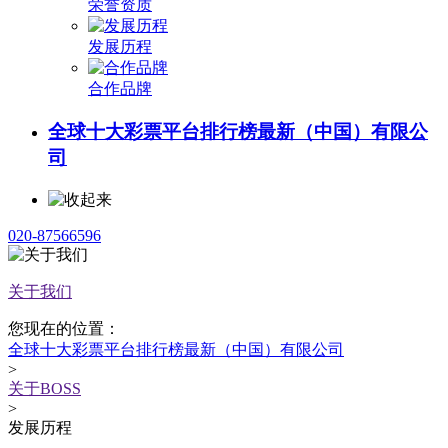
荣誉资质
发展历程
合作品牌
全球十大彩票平台排行榜最新（中国）有限公
司
020-87566596
关于我们
您现在的位置：
全球十大彩票平台排行榜最新（中国）有限公司
>
关于BOSS
>
发展历程