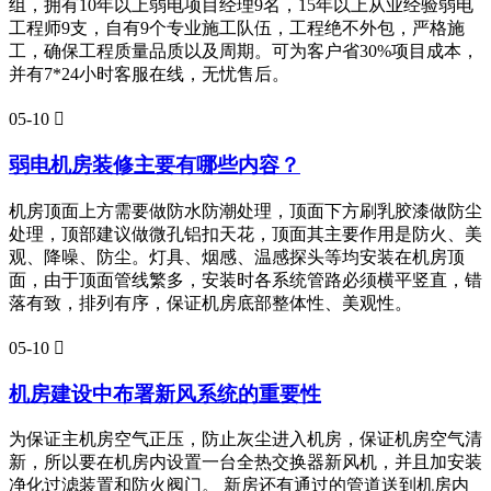
组，拥有10年以上弱电项目经理9名，15年以上从业经验弱电
工程师9支，自有9个专业施工队伍，工程绝不外包，严格施
工，确保工程质量品质以及周期。可为客户省30%项目成本，
并有7*24小时客服在线，无忧售后。
05-10

弱电机房装修主要有哪些内容？
机房顶面上方需要做防水防潮处理，顶面下方刷乳胶漆做防尘
处理，顶部建议做微孔铝扣天花，顶面其主要作用是防火、美
观、降噪、防尘。灯具、烟感、温感探头等均安装在机房顶
面，由于顶面管线繁多，安装时各系统管路必须横平竖直，错
落有致，排列有序，保证机房底部整体性、美观性。
05-10

机房建设中布署新风系统的重要性
为保证主机房空气正压，防止灰尘进入机房，保证机房空气清
新，所以要在机房内设置一台全热交换器新风机，并且加安装
净化过滤装置和防火阀门。 新房还有通过的管道送到机房内