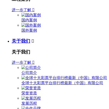
进一步了解

国内案例
国外案例
关于我们

关于我们
进一步了解

公司简介
全球十大彩票平台排行榜最新（中国）有限公司
荣誉资质
发展历程