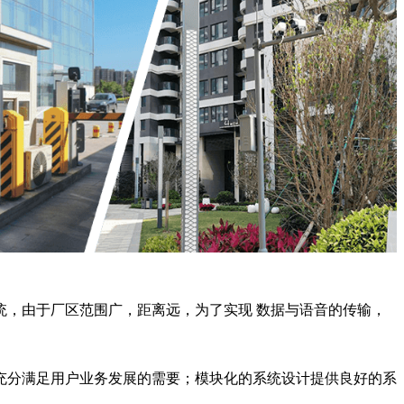
，由于厂区范围广，距离远，为了实现 数据与语音的传输，
充分满足用户业务发展的需要；模块化的系统设计提供良好的系