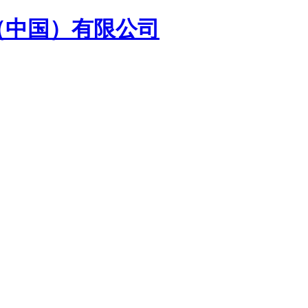
（中国）有限公司