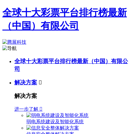
全球十大彩票平台排行榜最新
（中国）有限公司
全球十大彩票平台排行榜最新（中国）有限公
司
解决方案

解决方案
进一步了解

弱电系统建设及智能化系统