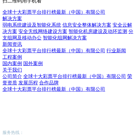
扫二维码用手机看
全球十大彩票平台排行榜最新（中国）有限公司
解决方案
弱电系统建设及智能化系统
信息安全整体解决方案
安全云解
决方案
安全无线网络建设方案
智能化机房建设及动环监测
分
支组网及移动办公
智能化组网解决方案
新闻资讯
全球十大彩票平台排行榜最新（中国）有限公司
行业新闻
工程案例
国内案例
国外案例
关于我们
公司简介
全球十大彩票平台排行榜最新（中国）有限公司
荣
誉资质
发展历程
合作品牌
全球十大彩票平台排行榜最新（中国）有限公司
全球十大彩票平台排行榜最新（中国）有限
公司
服务热线：