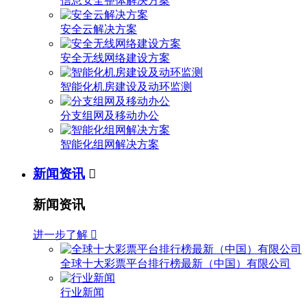
信息安全整体解决方案
安全云解决方案
安全无线网络建设方案
智能化机房建设及动环监测
分支组网及移动办公
智能化组网解决方案
新闻资讯

新闻资讯
进一步了解

全球十大彩票平台排行榜最新（中国）有限公司
行业新闻