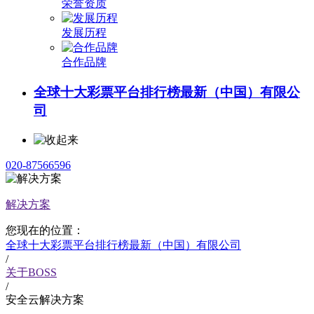
荣誉资质
发展历程
合作品牌
全球十大彩票平台排行榜最新（中国）有限公
司
020-87566596
解决方案
您现在的位置：
全球十大彩票平台排行榜最新（中国）有限公司
/
关于BOSS
/
安全云解决方案