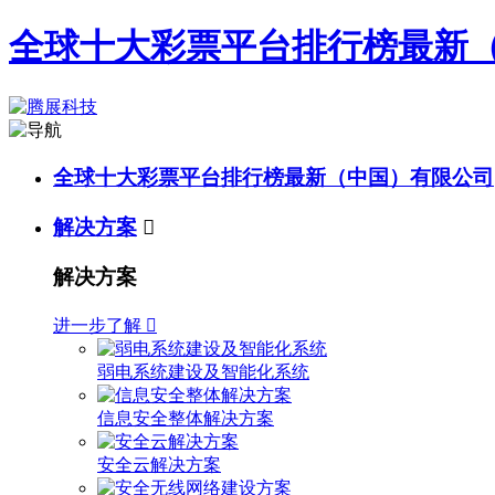
全球十大彩票平台排行榜最新
全球十大彩票平台排行榜最新（中国）有限公司
解决方案

解决方案
进一步了解

弱电系统建设及智能化系统
信息安全整体解决方案
安全云解决方案