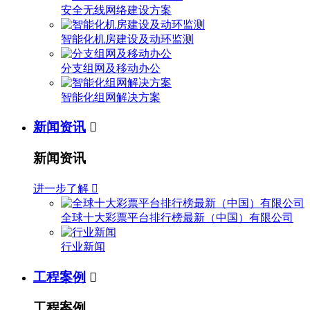
安全无线网络建设方案
智能化机房建设及动环监测
分支组网及移动办公
智能化组网解决方案
新闻资讯

新闻资讯
进一步了解

全球十大彩票平台排行榜最新（中国）有限公司
行业新闻
工程案例

工程案例