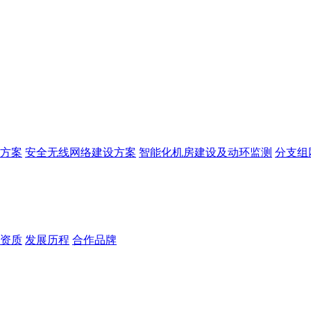
方案
安全无线网络建设方案
智能化机房建设及动环监测
分支组
资质
发展历程
合作品牌
司