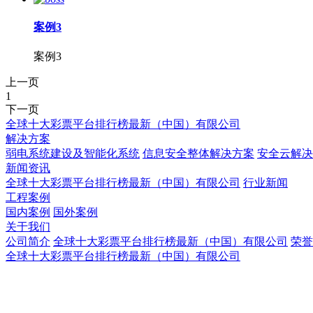
案例3
案例3
上一页
1
下一页
全球十大彩票平台排行榜最新（中国）有限公司
解决方案
弱电系统建设及智能化系统
信息安全整体解决方案
安全云解决
新闻资讯
全球十大彩票平台排行榜最新（中国）有限公司
行业新闻
工程案例
国内案例
国外案例
关于我们
公司简介
全球十大彩票平台排行榜最新（中国）有限公司
荣誉
全球十大彩票平台排行榜最新（中国）有限公司
全球十大彩票平台排行榜最新（中国）有限公