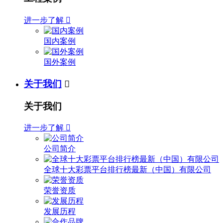
进一步了解

国内案例
国外案例
关于我们

关于我们
进一步了解

公司简介
全球十大彩票平台排行榜最新（中国）有限公司
荣誉资质
发展历程